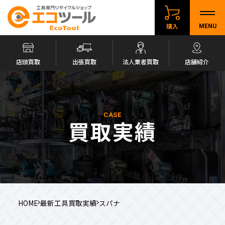
購入
MENU
店頭買取
出張買取
法人業者買取
店舗紹介
CASE
買取実績
HOME
最新工具買取実績
スパナ