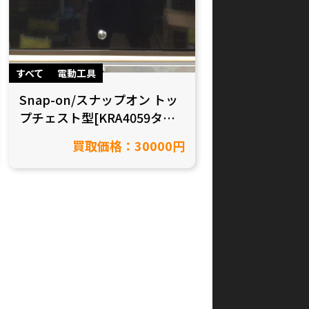
すべて
電動工具
Snap-on/スナップオン トッ
プチェスト型[KRA4059タイ
プ]Bluetoothスピーカー
買取価格：30000円
SSX19P143を半田市在住のお
客様から買取致しました！
【愛知県名古屋市/工具買
取】