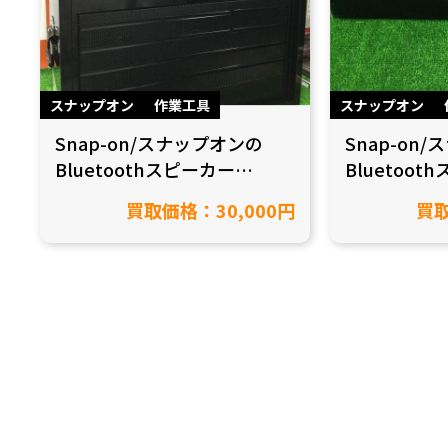
スナップオン
作業工具
スナップオン
Snap-on/スナップオンの
Snap-on
Bluetoothスピーカー
Bluetoot
SSX19P143を買取致しまし
SSX18P1
買取価格：30,000円
買取
た！【愛知県豊田市/工具買
た！【愛知県
取】
取】