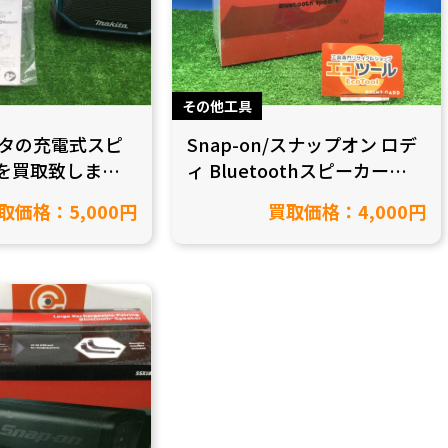
その他工具
マキタの充電式スピ
Snap-on/スナップオン ロデ
03を買取致しまし
ィ Bluetoothスピーカー
豊田市/工具買
LIMITEDを愛知県豊田市在住
取価格：5,000円
買取価格：4,000円
のお客様から買取致しまし
た！【愛知県豊田市/工具買
取】