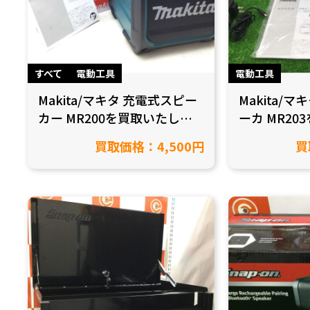
すべて
電動工具
電動工具
Makita/マキタ 充電式スピー
Makita/
カー MR200を買取いたしま
ーカ MR2
した！【愛知県名古屋市/工
た！【愛知県
買取価格：4,500円
買
具買取】
取】