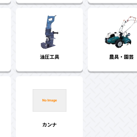
油圧工具
農具・園芸
カンナ