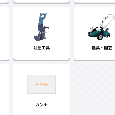
油圧工具
農具・園芸
カンナ