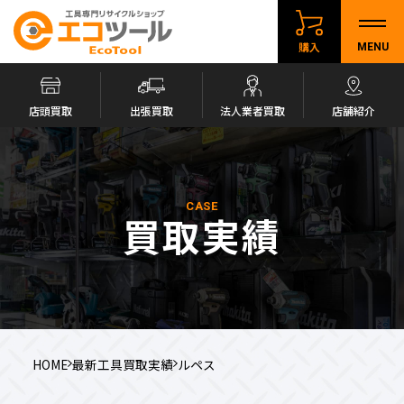
購入
MENU
店頭買取
出張買取
法人業者買取
店舗紹介
CASE
買取実績
HOME
最新工具買取実績
ルペス