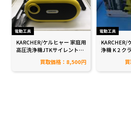
電動工具
電動工具
KARCHER/ケルヒャー 家庭用
KARCHER
高圧洗浄機JTKサイレントS
浄機 K 2 
1.600-910.0を買取致しまし
しました！【
買取価格：8,500円
買
た【愛知県岡崎市/工具買
工具買取】
取】