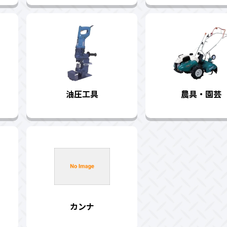
油圧工具
農具・園芸
カンナ