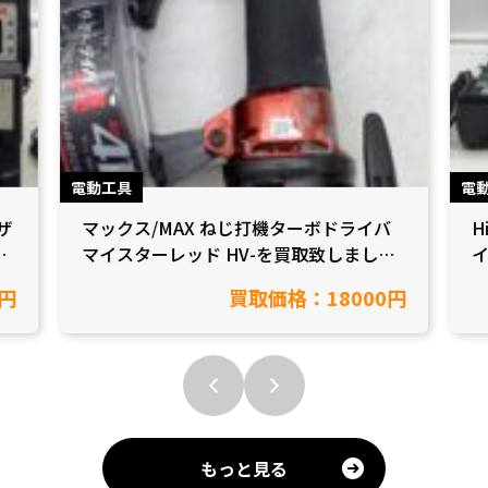
電動工具
電
ザ
マックス/MAX ねじ打機ターボドライバ
H
し
マイスターレッド HV-を買取致しました
イ
【愛知県岡崎市/工具買取】
市
円
買取価格：18000円
もっと見る