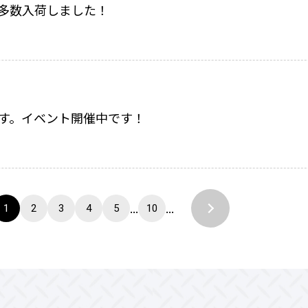
mが多数入荷しました！
です。イベント開催中です！
...
...
1
2
3
4
5
10