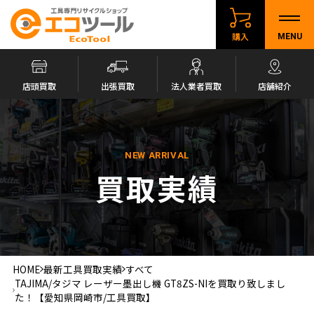
購入
MENU
店頭買取
出張買取
法人業者買取
店舗紹介
NEW ARRIVAL
買取実績
HOME
最新工具買取実績
すべて
TAJIMA/タジマ レーザー墨出し機 GT8ZS-NIを買取り致しまし
た！【愛知県岡崎市/工具買取】