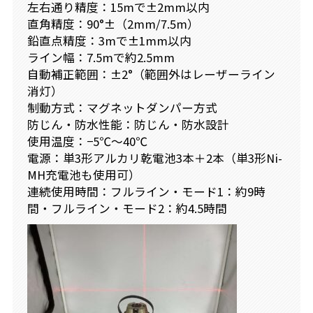
左右通り精度：15mで±2mm以内
直角精度：90°±（2mm/7.5m）
鉛直点精度：3mで±1mm以内
ライン幅：7.5mで約2.5mm
自動補正範囲：±2°（範囲外はレーザーライン
消灯）
制動方式：マグネットダンパー方式
防じん・防水性能：防じん・防水設計
使用温度：−5℃〜40℃
電源：単3形アルカリ乾電池3本＋2本（単3形Ni-
MH充電池も使用可）
連続使用時間：フルライン・モード1：約9時
間・フルライン・モード2：約4.5時間