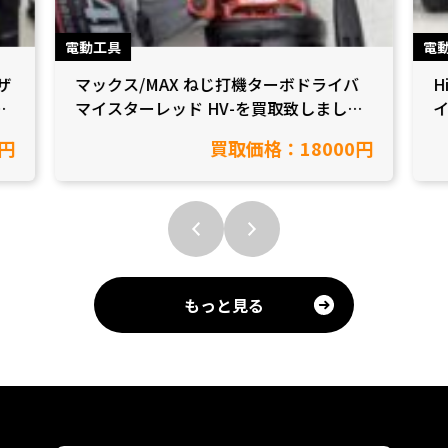
電動工具
電
ザ
マックス/MAX ねじ打機ターボドライバ
H
し
マイスターレッド HV-を買取致しました
イ
【愛知県岡崎市/工具買取】
市
円
買取価格：18000円
もっと見る