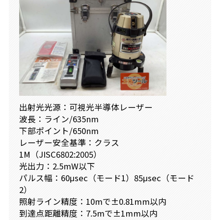
出射光光源：可視光半導体レーザー
波長：ライン/635nm
下部ポイント/650nm
レーザー安全基準：クラス
1M（JISC6802:2005）
光出力：2.5mW以下
パルス幅：60μsec（モード1）85μsec（モード
2）
照射ライン精度：10mで±0.81mm以内
到達点距離精度：7.5mで±1mm以内