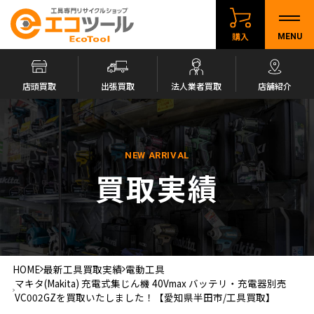
購入
MENU
店頭買取
出張買取
法人業者買取
店舗紹介
NEW ARRIVAL
買取実績
HOME
最新工具買取実績
電動工具
マキタ(Makita) 充電式集じん機 40Vmax バッテリ・充電器別売
VC002GZを買取いたしました！【愛知県半田市/工具買取】