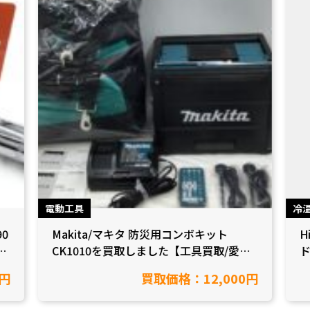
電動工具
冷
90
Makita/マキタ 防災用コンボキット
H
CK1010を買取しました【工具買取/愛知
ド
県半田市】
0円
買取価格：12,000円