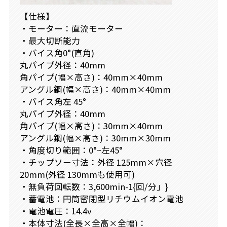
【仕様】
・モーター：直流モーター
・最大切断能力
・バイス角0°(直角)
丸パイプ外径：40mm
角パイプ(幅×高さ)：40mm×40mm
アングル鋼(幅×高さ)：40mm×40mm
・バイス角左 45°
丸パイプ外径：40mm
角パイプ(幅×高さ)：30mm×40mm
アングル鋼(幅×高さ)：30mm×30mm
・角度切り範囲：0°~左45°
・チップソー寸法：外径 125mm×穴径
20mm(外径 130mmも使用可)
・無負荷回転数：3,600min-1{回/分」}
・蓄電池：円筒密閉型リチウムイオン電池
・電池電圧：14.4v
・本体寸法(全長×全高×全幅)：