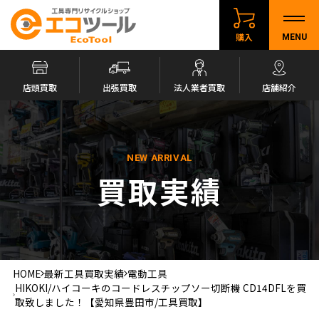
購入
MENU
店頭買取
出張買取
法人業者買取
店舗紹介
NEW ARRIVAL
買取実績
HOME
最新工具買取実績
電動工具
HIKOKI/ハイコーキのコードレスチップソー切断機 CD14DFLを買
取致しました！【愛知県豊田市/工具買取】