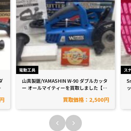
電動工具
ス
ダ
山真製鋸/YAMASHIN W-90 ダブルカッタ
S
た
ー オールマイティーを買取しました【愛
知県豊田市/工具買取】
0円
買取価格：2,500円