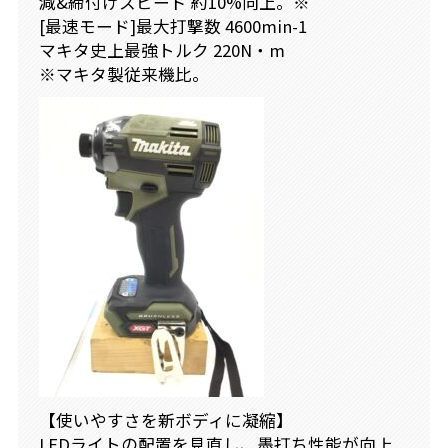
減&締付けスピード 約10%向上。※
[最速モード]最大打撃数 4600min-1
マキタ史上最強トルク 220N・m
※マキタ製従来機比。
【使いやすさを新ボディに凝縮】
LEDライトの配置を見直し、墨打ち性能が向上