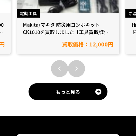
電動工具
冷
90
Makita/マキタ 防災用コンボキット
H
CK1010を買取しました【工具買取/愛知
ド
県半田市】
0円
買取価格：12,000円
もっと見る