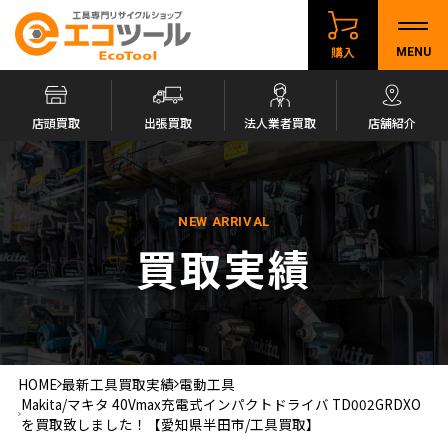
購入
MENU
店頭買取
出張買取
法人業者買取
店舗紹介
NEW ARRIVAL
買取実績
HOME
最新工具買取実績
電動工具
Makita/マキタ 40Vmax充電式インパクトドライバ TD002GRDXO
を買取致しました！【愛知県半田市/工具買取】