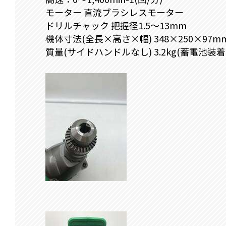
モーター 直流ブラシレスモーター
ドリルチャック 把握径1.5～13mm
機体寸法(全長×高さ×幅) 348×250×97m
質量(サイドハンドルなし) 3.2kg(蓄電池装着