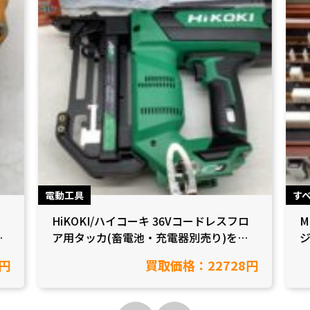
電動工具
す
HiKOKI/ハイコーキ 36Vコードレスフロ
M
/
ア用タッカ(畜電池・充電器別売り)を買
ジ
取致しました【愛知県岡崎市/工具買取】
円
買取価格：22728円