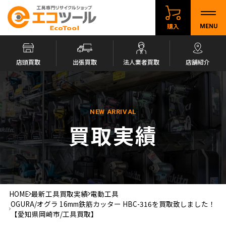
購入
MENU
店頭買取
出張買取
法人業者買取
店舗紹介
NEW ARRIVAL
買取実績
HOME
最新工具買取実績
電動工具
OGURA/オグラ 16mm鉄筋カッター HBC-316を買取致しました！
【愛知県岡崎市/工具買取】