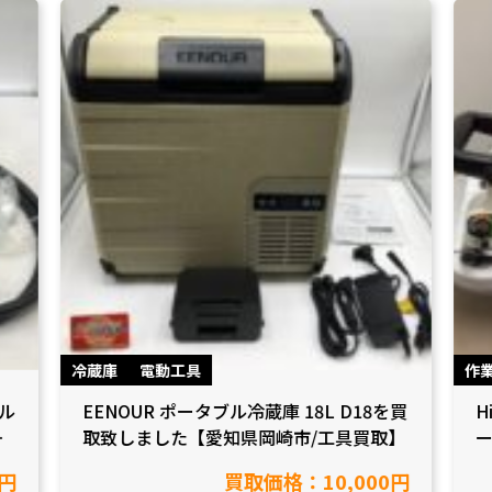
冷蔵庫
電動工具
作
ル
EENOUR ポータブル冷蔵庫 18L D18を買
H
し
取致しました【愛知県岡崎市/工具買取】
ー
崎
0円
買取価格：10,000円