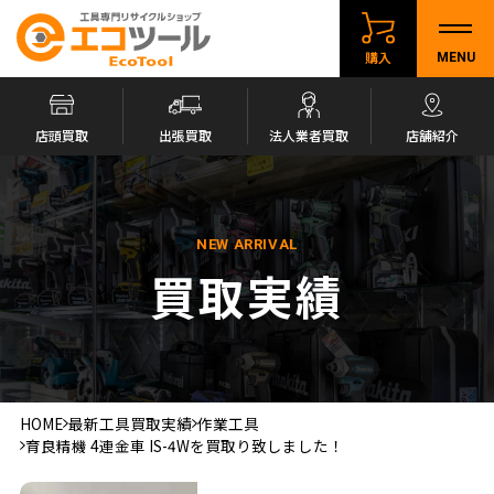
購入
MENU
店頭買取
出張買取
法人業者買取
店舗紹介
NEW ARRIVAL
買取実績
HOME
最新工具買取実績
作業工具
育良精機 4連金車 IS-4Wを買取り致しました！