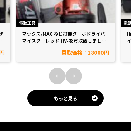
電動工具
電
ザ
マックス/MAX ねじ打機ターボドライバ
H
し
マイスターレッド HV-を買取致しました
イ
【愛知県岡崎市/工具買取】
市
円
買取価格：18000円
もっと見る