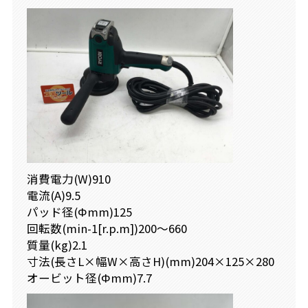
消費電力(W)910
電流(A)9.5
パッド径(Φmm)125
回転数(min-1[r.p.m])200～660
質量(kg)2.1
寸法(長さL×幅W×高さH)(mm)204×125×280
オービット径(Φmm)7.7