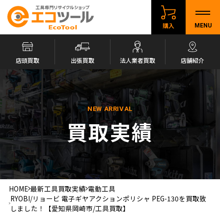
購入
MENU
店頭買取
出張買取
法人業者買取
店舗紹介
NEW ARRIVAL
買取実績
HOME
最新工具買取実績
電動工具
RYOBI/リョービ 電子ギヤアクションポリシャ PEG-130を買取致
しました！【愛知県岡崎市/工具買取】