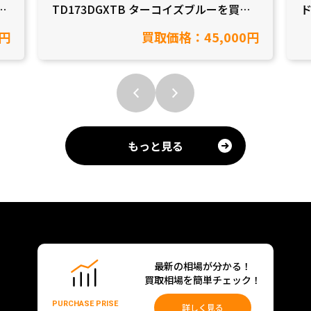
豊
TD173DGXTB ターコイズブルーを買取
しました【愛知県豊田市/工具買取】
0円
買取価格：45,000円
もっと見る
最新の相場が分かる！
買取相場を簡単チェック！
PURCHASE PRISE
詳しく見る