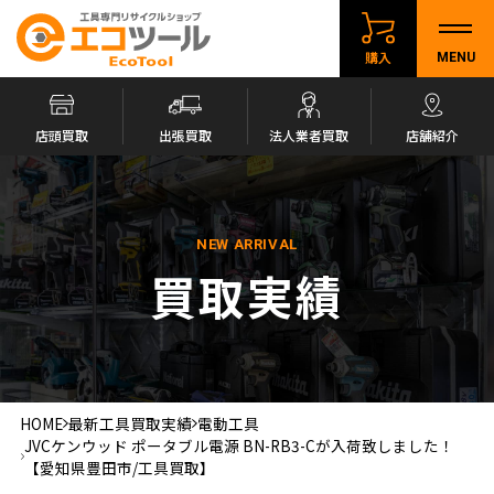
購入
MENU
店頭買取
出張買取
法人業者買取
店舗紹介
NEW ARRIVAL
買取実績
HOME
最新工具買取実績
電動工具
JVCケンウッド ポータブル電源 BN-RB3-Cが入荷致しました！
【愛知県豊田市/工具買取】