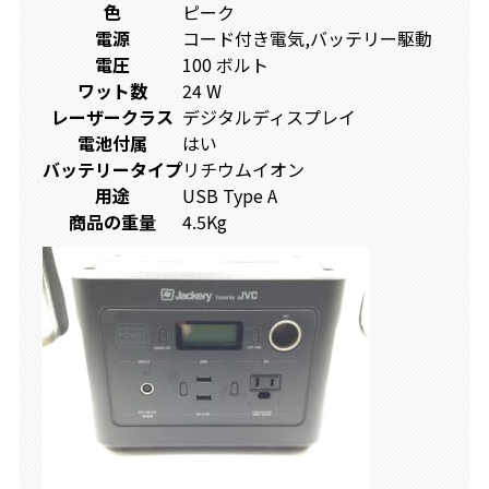
色
‎ピーク
電源
‎コード付き電気,バッテリー駆動
電圧
‎100 ボルト
ワット数
‎24 W
レーザークラス
‎デジタルディスプレイ
電池付属
‎はい
バッテリータイプ
‎リチウムイオン
用途
‎USB Type A
商品の重量
‎4.5Kg