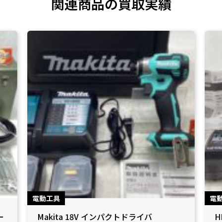
関連商品の買取実績
電動工具
電
ー
Makita 18V インパクトドライバ
H