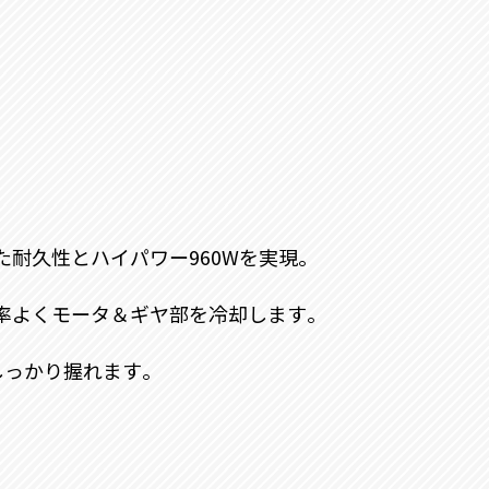
耐久性とハイパワー960Wを実現｡
率よくモータ＆ギヤ部を冷却します｡
しっかり握れます｡