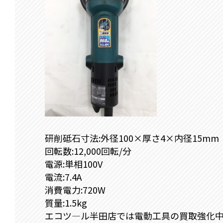
研削砥石寸法:外径100×厚さ4×内径15mm
回転数:12,000回転/分
電源:単相100V
電流:7.4A
消費電力:720W
質量:1.5kg
エコツ―ル半田店では電動工具の買取強化