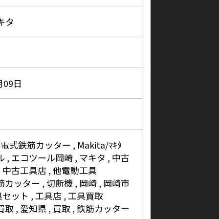
マキタ
月09日
V充電式鉄筋カッター
Makita/ﾏｷﾀ
ル
エコツール岡崎
マキタ
中古
中古工具店
他電動工具
筋カッター
切断機
岡崎
岡崎市
具セット
工具店
工具買取
買取
愛知県
買取
鉄筋カッター