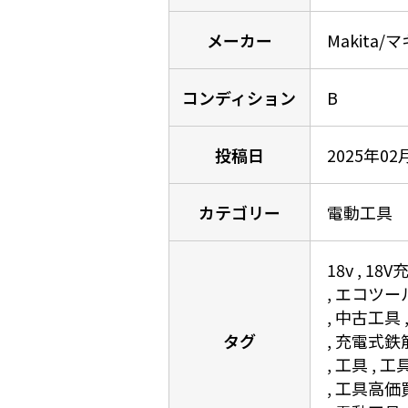
メーカー
Makita/
コンディション
B
投稿日
2025年02
カテゴリー
電動工具
18v
18
エコツー
中古工具
タグ
充電式鉄
工具
工
工具高価