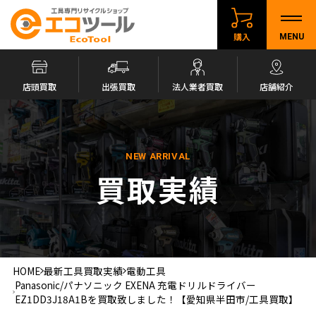
購入
MENU
店頭買取
出張買取
法人業者買取
店舗紹介
NEW ARRIVAL
買取実績
HOME
最新工具買取実績
電動工具
Panasonic/パナソニック EXENA 充電ドリルドライバー
EZ1DD3J18A1Bを買取致しました！【愛知県半田市/工具買取】