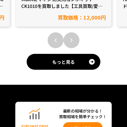
CK1010を買取しました【工具買取/愛知
ド
県半田市】
0円
買取価格：12,000円
もっと見る
最新の相場が分かる！
買取相場を簡単チェック！
PURCHASE PRISE