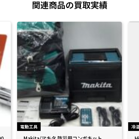
関連商品の買取実績
電動工具
冷
90
Makita/マキタ 防災用コンボキット
H