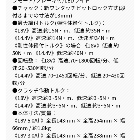
プモード/ブレーキ付/LEDライト
●チャック：新ワンタッチビットロック方式(段
付きまでの寸法が13mm)
●最大締付トルク(弾性体締付トルク)：
《18V》高速:約15N・m、低速:約35N・m
《14.4V》高速:約14N・m、低速:約34N・m
《剛性体締付トルク》の場合 《18V》低速:約
50N・m 《14.4V》低速:約40N・m
●回転数：《18V》高速:70~1800回転/分、低
速:20~530回転/分
《14.4V》高速:70~1450回転/分、低速:20~430回
転/分
●クラッチ作動トルク：
《18V》高速:約3~5N・m、低速:約3~5N・m
《14.4V》高速:約3~5N・m、低速:約3~5N・m
●本体寸法/質量：
《18V 5.0Ah》全長143mm × 全高254mm × 幅
66mm / 約1.8kg
《18V 3.0Ah》全長143mm × 全高238mm × 幅