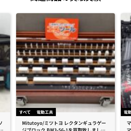
すべて
電動工具
電
ソ
Mitutoyo/ミツトヨ レクタンギュラゲー
マ
県
ジブロック BM3-56-1を買取致しました
マ