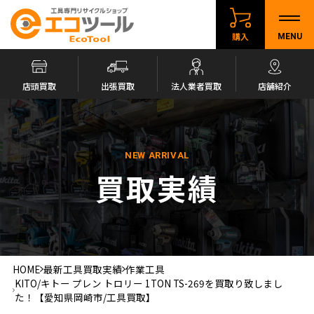
購入
MENU
店頭買取
出張買取
法人業者買取
店舗紹介
NEW ARRIVAL
買取実績
HOME
最新工具買取実績
作業工具
KITO/キトー プレン トロリー 1TON TS-269を買取り致しまし
た！【愛知県岡崎市/工具買取】