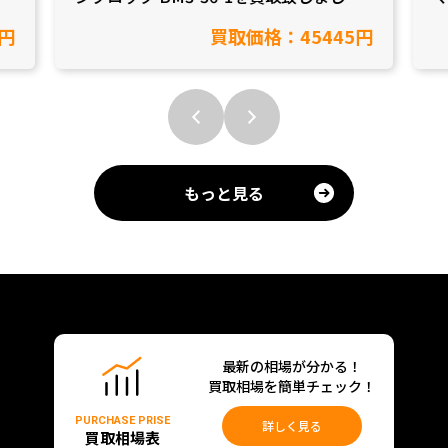
【愛知県岡崎市/工具買取】
円
買取価格：45445円
もっと見る
最新の相場が分かる！
買取相場を簡単チェック！
PURCHASE PRISE
詳しく見る
買取相場表