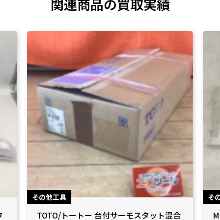
関連商品の買取実績
その他工具
そ
タ
TOTO/トートー 台付サーモスタット混合
M