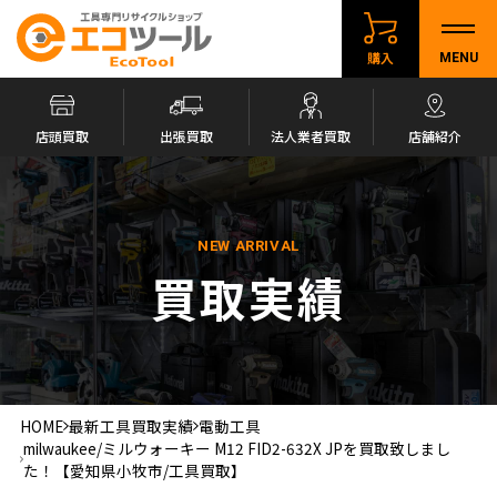
購入
MENU
店頭買取
出張買取
法人業者買取
店舗紹介
NEW ARRIVAL
買取実績
HOME
最新工具買取実績
電動工具
milwaukee/ミルウォーキー M12 FID2-632X JPを買取致しまし
た！【愛知県小牧市/工具買取】