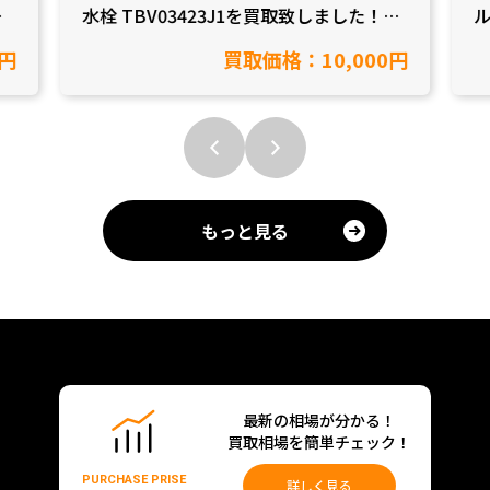
県
水栓 TBV03423J1を買取致しました！
ル
【愛知県小牧市/工具買取】
0円
買取価格：10,000円
もっと見る
最新の相場が分かる！
買取相場を簡単チェック！
PURCHASE PRISE
詳しく見る