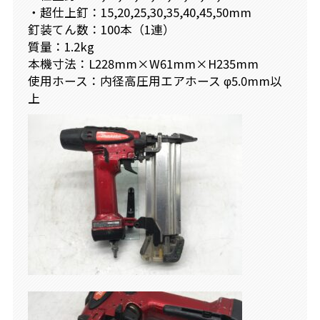
・超仕上釘：15,20,25,30,35,40,45,50mm
釘装てん数：100本（1連）
質量：1.2kg
本機寸法：L228mm×W61mm×H235mm
使用ホース：内径高圧用エアホース φ5.0mm以
上