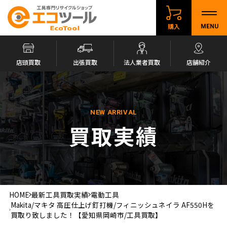
購入
MENU
店頭買取
出張買取
法人業者買取
店舗紹介
NEW ARRIVAL
買取実績
HOME
最新工具買取実績
電動工具
Makita/マキタ 高圧仕上げ釘打機/フィニッシュネイラ AF550Hを
買取り致しました！【愛知県岡崎市/工具買取】