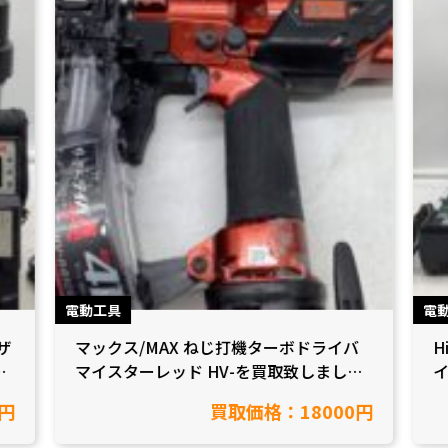
電動工具
電
ザ
マックス/MAX ねじ打機ターボドライバ
H
し
マイスターレッド HV-を買取致しました
イ
【愛知県岡崎市/工具買取】
市
円
買取価格：18000円