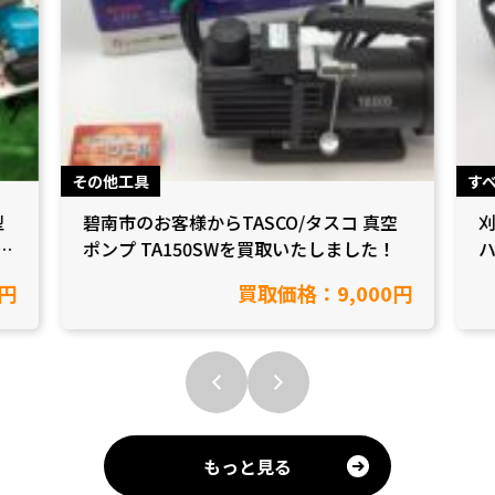
その他工具
す
型
碧南市のお客様からTASCO/タスコ 真空
刈
た
ポンプ TA150SWを買取いたしました！
ハ
0円
買取価格：9,000円
もっと見る