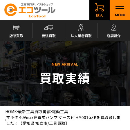
購入
MENU
店頭買取
出張買取
法人業者買取
店舗紹介
NEW ARRIVAL
買取実績
HOME
最新工具買取実績
電動工具
マキタ 40Vmax充電式ハンマ ケース付 HM001GZKを買取致しま
した！【愛知県 知立市/工具買取】