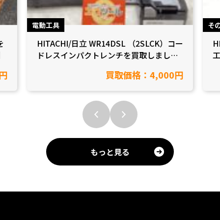
電動工具
そ
を
HITACHI/日立 WR14DSL （2SLCK）コー
H
】
ドレスインパクトレンチを買取しました
【愛知県豊田市/工具買取】
0円
買取価格：4,000円
もっと見る