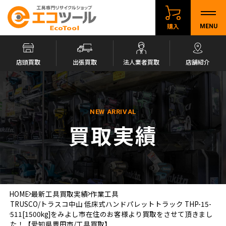
購入
MENU
店頭買取
出張買取
法人業者買取
店舗紹介
NEW ARRIVAL
買取実績
HOME
最新工具買取実績
作業工具
TRUSCO/トラスコ中山 低床式ハンドパレットトラック THP-15-
511[1500kg]をみよし市在住のお客様より買取をさせて頂きまし
た！【愛知県豊田市/工具買取】