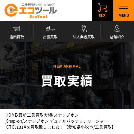
購入
MENU
店頭買取
出張買取
法人業者買取
店舗紹介
NEW ARRIVAL
買取実績
HOME
最新工具買取実績
スナップオン
Snap-on/スナップオン デュアルバッテリチャージャー
CTCJ131Aを買取致しました！【愛知県小牧市/工具買取】