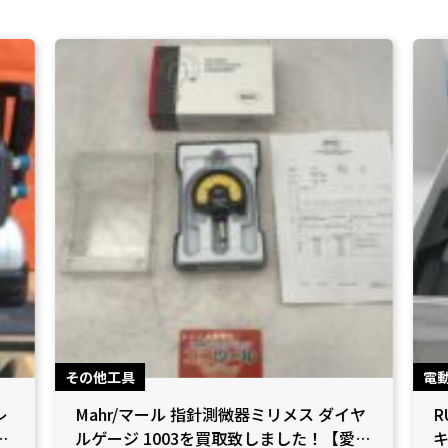
その他工具
電
レ
Mahr/マール 指針測微器ミリメス ダイヤ
R
！
ルゲージ 1003を買取致しました！【愛知
キ