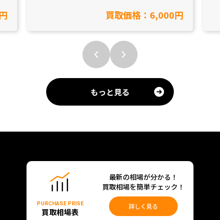
県小牧市/工具買取】
0円
買取価格：6,000円
もっと見る
最新の相場が分かる！
買取相場を簡単チェック！
PURCHASE PRISE
詳しく見る
買取相場表