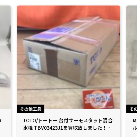
その他工具
そ
タ
TOTO/トートー 台付サーモスタット混合
M
県
水栓 TBV03423J1を買取致しました！
ル
【愛知県小牧市/工具買取】