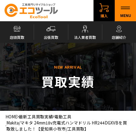
購入
MENU
店頭買取
出張買取
法人業者買取
店舗紹介
NEW ARRIVAL
買取実績
HOME
最新工具買取実績
電動工具
Makita/マキタ 24mm18v充電式ハンマドリル HR244DGXVBを買
取致しました！【愛知県小牧市/工具買取】