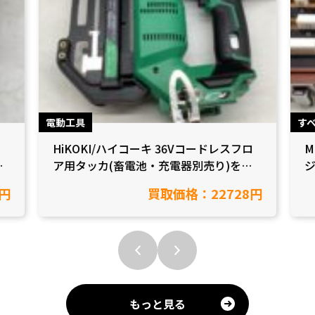
電動工具
す
HiKOKI/ハイコーキ 36Vコードレスフロ
M
/
ア用タッカ(畜電池・充電器別売り)を買
ジ
取致しました【愛知県岡崎市/工具買取】
円
買取価格：22728円
もっと見る