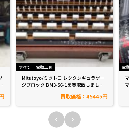
すべて
電動工具
電
ソ
Mitutoyo/ミツトヨ レクタンギュラゲー
マ
県
ジブロック BM3-56-1を買取致しました
マ
【愛知県岡崎市/工具買取】
円
買取価格：45445円