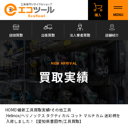
購入
MENU
店頭買取
出張買取
法人業者買取
店舗紹介
NEW ARRIVAL
買取実績
HOME
最新工具買取実績
その他工具
Helinox/ヘリノックス タクティカル コット マルチカム 迷彩柄を
入荷しました！【愛知県豊田市/工具買取】