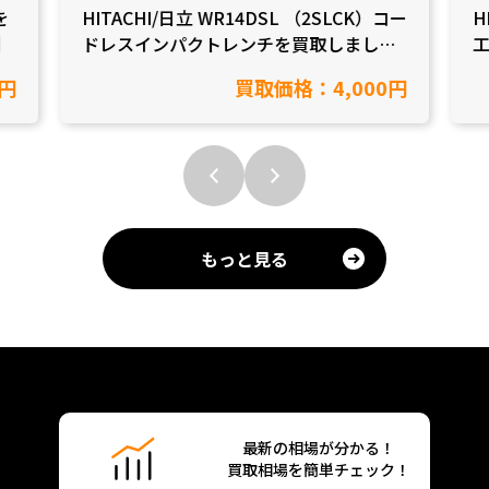
を
HITACHI/日立 WR14DSL （2SLCK）コー
H
】
ドレスインパクトレンチを買取しました
【愛知県豊田市/工具買取】
0円
買取価格：4,000円
もっと見る
最新の相場が分かる！
買取相場を簡単チェック！