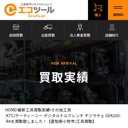
購入
MENU
店頭買取
出張買取
法人業者買取
店舗紹介
NEW ARRIVAL
買取実績
HOME
最新工具買取実績
その他工具
KTC/ケーティーシー デジタルトルクレンチ デジラチェ GEK200-
R4を買取致しました！【愛知県小牧市/工具買取】