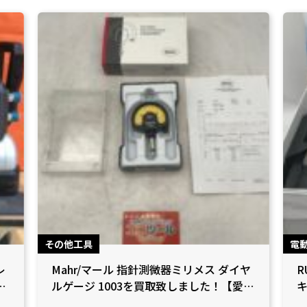
その他工具
電
レ
Mahr/マール 指針測微器ミリメス ダイヤ
R
！
ルゲージ 1003を買取致しました！【愛知
キ
県小牧市/工具買取】