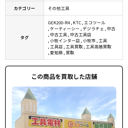
カテゴリー
その他工具
GEK200-R4
KTC
エコツール
ケーティーシー
デジラチェ
中古
中古工具
中古工具店
タグ
小牧インター店
小牧市
工具
工具店
工具買取
工具高価買取
愛知県
買取
この商品を買取した店舗