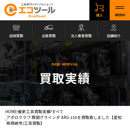
購入
MENU
店頭買取
出張買取
法人業者買取
店舗紹介
NEW ARRIVAL
買取実績
HOME
最新工具買取実績
すべて
アポロクラブ 両頭グラインダ ARG-150を買取致しました【愛知
県岡崎市/工具買取】