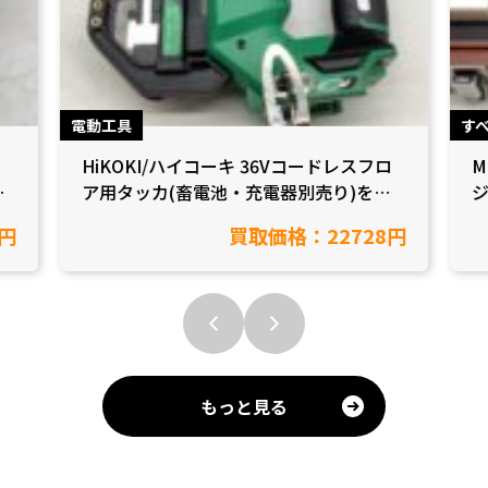
電動工具
す
HiKOKI/ハイコーキ 36Vコードレスフロ
M
/
ア用タッカ(畜電池・充電器別売り)を買
ジ
取致しました【愛知県岡崎市/工具買取】
円
買取価格：22728円
もっと見る