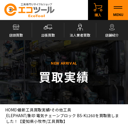
購入
MENU
店頭買取
出張買取
法人業者買取
店舗紹介
NEW ARRIVAL
買取実績
HOME
最新工具買取実績
その他工具
ELEPHANT/象印 電気チェーンブロック BS-K1260を買取致しま
した！【愛知県小牧市/工具買取】