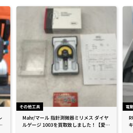
その他工具
電
レ
Mahr/マール 指針測微器ミリメス ダイヤ
R
！
ルゲージ 1003を買取致しました！【愛知
キ
県小牧市/工具買取】