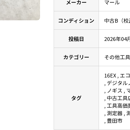
メーカー
マール
コンディション
中古B（校
投稿日
2026年04
カテゴリー
その他工
16EX
エ
デジタル
ノギス
タグ
中古工具
工具高価
測定器
豊田市