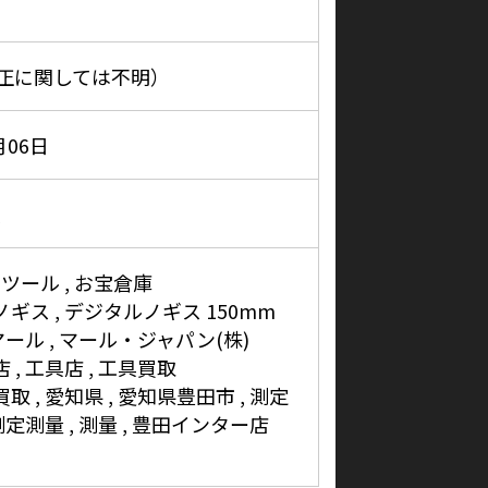
正に関しては不明）
月06日
具
コツール
お宝倉庫
ノギス
デジタルノギス 150mm
マール
マール・ジャパン(株)
店
工具店
工具買取
買取
愛知県
愛知県豊田市
測定
測定測量
測量
豊田インター店