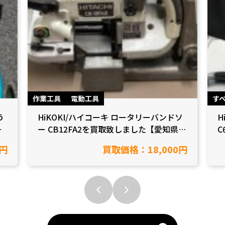
作業工具
電動工具
す
う
HiKOKI/ハイコーキ ロータリーバンドソ
H
/
ー CB12FA2を買取致しました【愛知県岡
C
崎市/工具買取】
市
0円
買取価格：18,000円