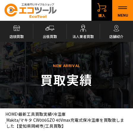
購入
MENU
店頭買取
出張買取
法人業者買取
店舗紹介
NEW ARRIVAL
買取実績
HOME
最新工具買取実績
冷温庫
Makita/マキタ CW006GZO 40Vmax充電式保冷温庫を買取致しま
した【愛知県岡崎市/工具買取】