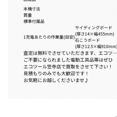
本機寸法
質量
標準付属品
サイディングボード
(厚さ14×幅455mm)
1充電あたりの作業量(目安)
石こうボード
(厚さ12.5×幅910mm
査定は無料でさせていただきます、エコツ
ご不要になられました電動工具品等はぜひ
エコツール笠寺店で買取をさせて下さい！
見積もりのみでも大歓迎です！
お気軽にお越しくださいませ♪