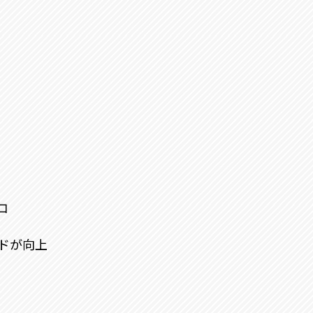
コ
ードが向上