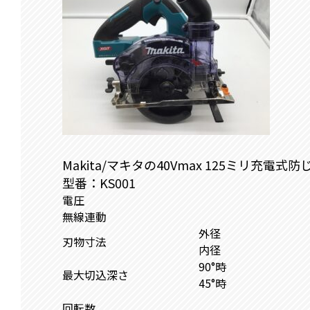
Makita/マキタの40Vmax 125ミリ充電
型番：KS001
電圧
無線連動
外径
刃物寸法
内径
90°時
最大切込深さ
45°時
回転数