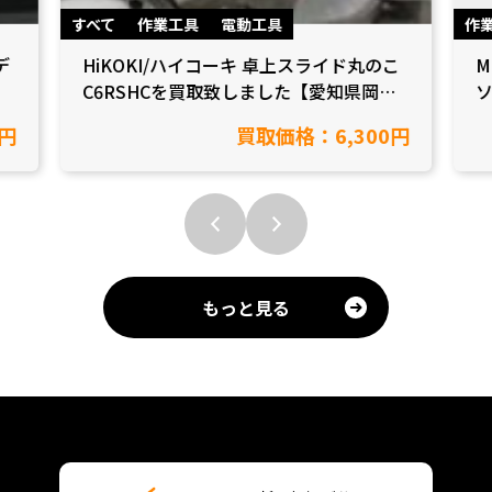
すべて
作業工具
電動工具
作
デ
HiKOKI/ハイコーキ 卓上スライド丸のこ
M
C6RSHCを買取致しました【愛知県岡崎
県
市/工具買取】
0円
買取価格：6,300円
もっと見る