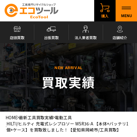
購入
MENU
店頭買取
出張買取
法人業者買取
店舗紹介
NEW ARRIVAL
買取実績
HOME
最新工具買取実績
電動工具
HILTI/ヒルティ 充電式レシプロソー WSR36-A 【本体+バッテリ1
個+ケース】を買取致しました！【愛知県岡崎市/工具買取】