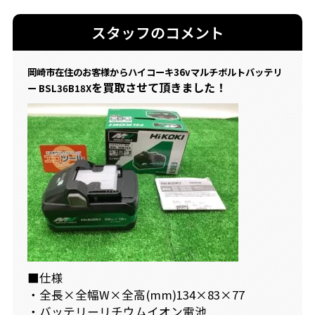
スタッフのコメント
岡崎市在住のお客様からハイコーキ36vマルチボルトバッテリ
を買取させて頂きました！
ー BSL36B18X
■仕様
・全長×全幅W×全高(mm)134×83×77
・バッテリーリチウムイオン電池