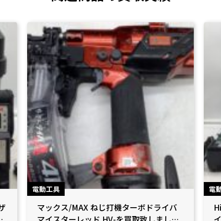
電動工具
電
ザ
マックス/MAX ねじ打機ターボドライバ
H
し
マイスターレッド HV-を買取致しました
イ