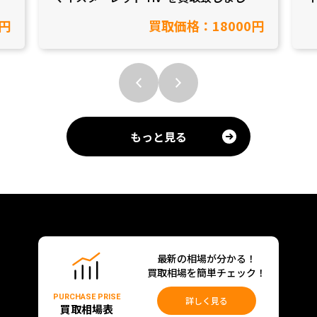
【愛知県岡崎市/工具買取】
市
円
買取価格：18000円
もっと見る
最新の相場が分かる！
買取相場を簡単チェック！
PURCHASE PRISE
詳しく見る
買取相場表