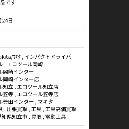
商品です
月24日
kita/ﾏｷﾀ
インパクトドライバ
ル
エコツール岡崎
ル岡崎インター
ル岡崎インター店
ル知立
エコツール知立店
ル笠寺
エコツール笠寺店
ル豊田インター
マキタ
具
出張買取
工具
工具高価買取
愛知県知立市
買取
電動工具