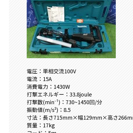
電圧：単相交流100V
電流：15A
消費電力：1430W
打撃エネルギー：33.8joule
打撃数(min⁻¹)：730~1450回/分
振動値(m/s²)：8.5
寸法：長さ715mm×幅129mm×高さ266m
質量：17kg
コード：5ｍ