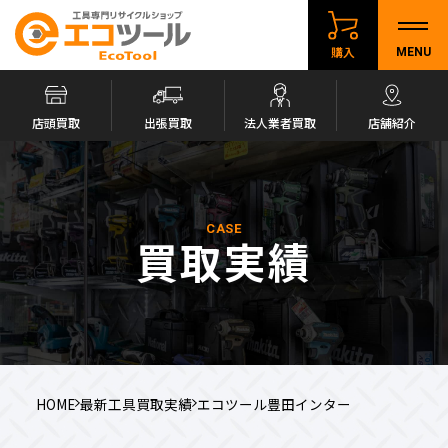
購入
MENU
店頭買取
出張買取
法人業者買取
店舗紹介
CASE
買取実績
HOME
最新工具買取実績
エコツール豊田インター