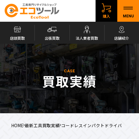
購入
MENU
店頭買取
出張買取
法人業者買取
店舗紹介
CASE
買取実績
HOME
最新工具買取実績
コードレスインパクトドライバ