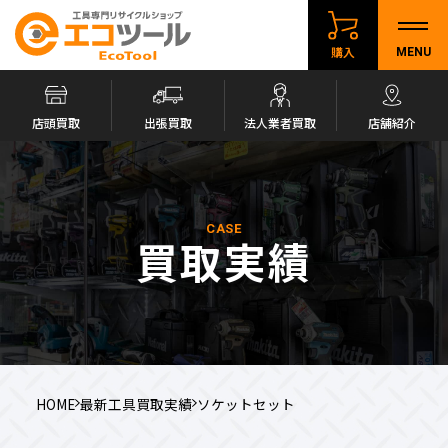
購入
MENU
店頭買取
出張買取
法人業者買取
店舗紹介
CASE
買取実績
HOME
最新工具買取実績
ソケットセット