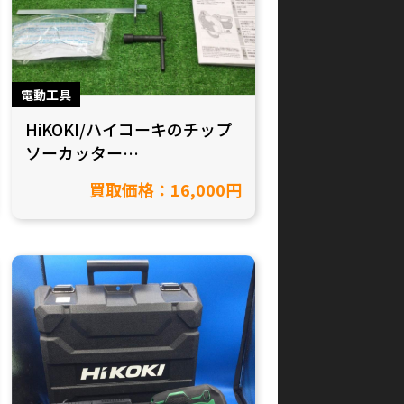
電動工具
HiKOKI/ハイコーキのチップ
ソーカッター
CD3607DA(NN)を買取致しま
買取価格：16,000円
した！【愛知県豊田市/工具
買取】