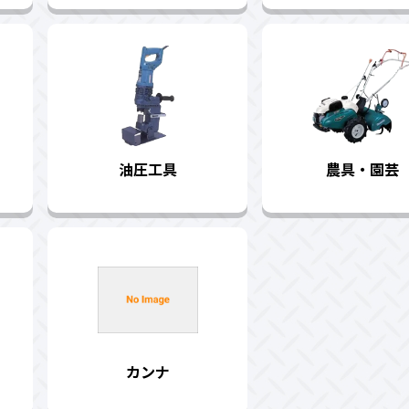
油圧工具
農具・園芸
カンナ