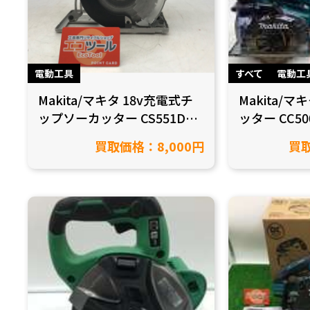
電動工具
すべて
電動工
Makita/マキタ 18v充電式チ
Makita/
ップソーカッター CS551DZ
ッター CC5
を買取致しました！【愛知県
市のお客様
買取価格：8,000円
買取
小牧市/工具買取】
た！ 【愛知
取】