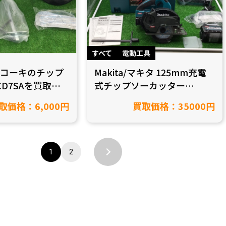
すべて
電動工具
ハイコーキのチップ
Makita/マキタ 125mm充電
CD7SAを買取致
式チップソーカッター
愛知県豊田市/
CS003GRDXを名古屋市緑区
取価格：6,000円
買取価格：35000円
在住のお客様から買取致しま
した！【愛知県名古屋市/工
具買取】
1
2