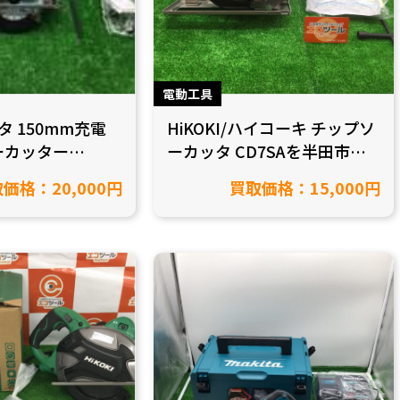
電動工具
キタ 150mm充電
HiKOKI/ハイコーキ チップソ
ーカッター
ーカッタ CD7SAを半田市在
Sを買取致しまし
住のお客様から買取致しまし
価格：20,000円
買取価格：15,000円
岡崎市/工具買
た！【愛知県岡崎市/工具買
取】