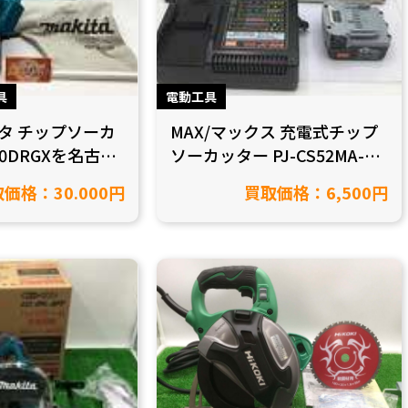
具
電動工具
マキタ チップソーカ
MAX/マックス 充電式チップ
00DRGXを名古屋
ソーカッター PJ-CS52MA-BC
から買取致しまし
を買取致しました！【愛知県
価格：30.000円
買取価格：6,500円
県知立市/工具買
岡崎市/工具買取】