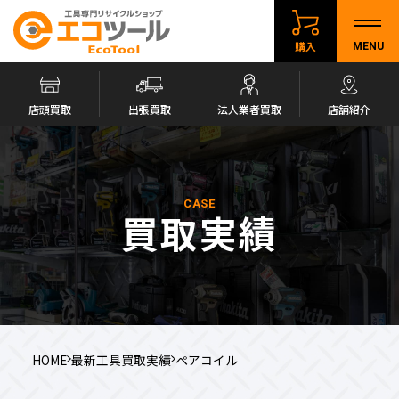
購入
MENU
店頭買取
出張買取
法人業者買取
店舗紹介
CASE
買取実績
HOME
最新工具買取実績
ペアコイル