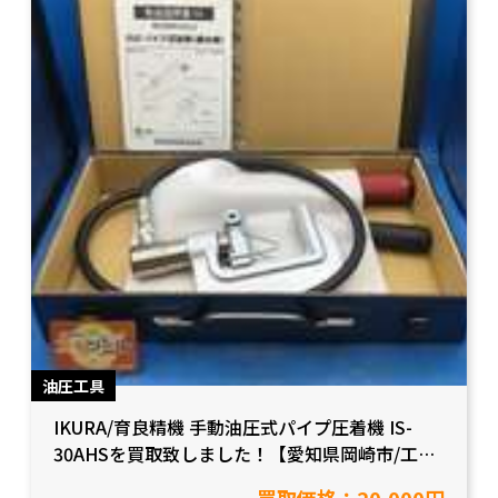
油圧工具
IKURA/育良精機 手動油圧式パイプ圧着機 IS-
30AHSを買取致しました！【愛知県岡崎市/工具
買取】
買取価格：20,000円