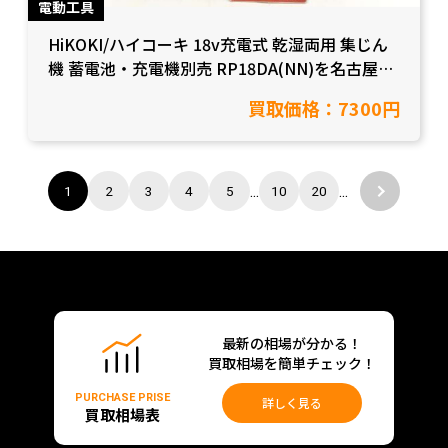
電動工具
HiKOKI/ハイコーキ 18v充電式 乾湿両用 集じん
機 蓄電池・充電機別売 RP18DA(NN)を名古屋市
緑区在住のお客様から買取致しました。【愛知県
買取価格：7300円
名古屋市/工具買取】
...
...
1
2
3
4
5
10
20
最新の相場が分かる！
買取相場を簡単チェック！
PURCHASE PRISE
詳しく見る
買取相場表