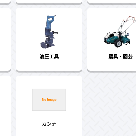
油圧工具
農具・園芸
カンナ