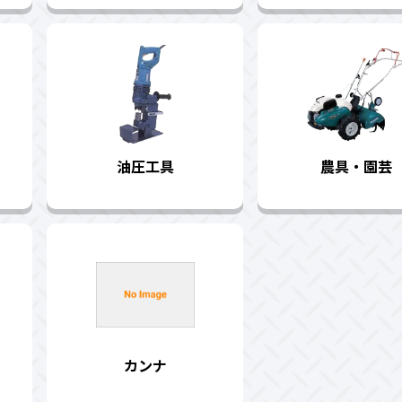
油圧工具
農具・園芸
カンナ