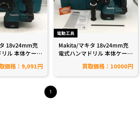
電動工具
キタ 18v24mm充
Makita/マキタ 18v24mm充
リル 本体ケース
電式ハンマドリル 本体ケース
DZKを買取り致し
付 HR244DZKを買取いたし
取価格：9,091円
買取価格：10000円
知県岡崎市/工
ました！【愛知県半田市/工
具買取】
1