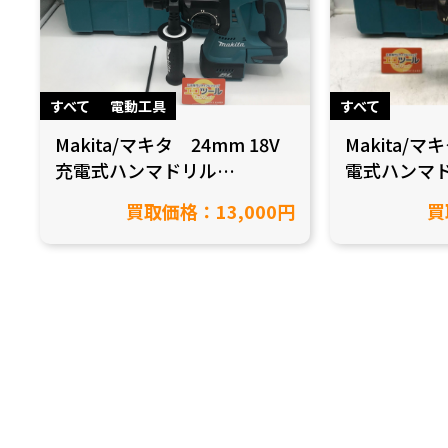
すべて
電動工具
すべて
Makita/マキタ 24mm 18V
Makita/マ
充電式ハンマドリル
電式ハンマド
HR244DZK 本体のみを買取
付 HR244
買取価格：13,000円
買
致しました【愛知県岡崎市/
ました！【愛
工具買取】
具買取】