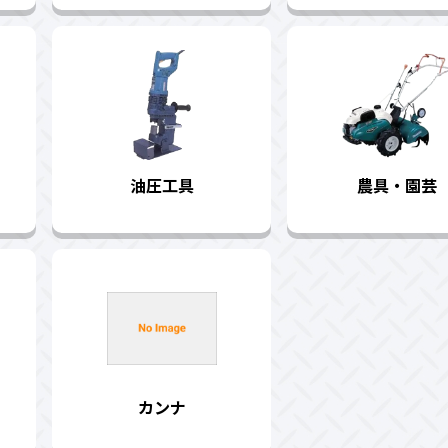
油圧工具
農具・園芸
カンナ