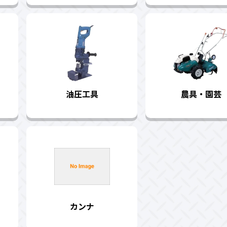
油圧工具
農具・園芸
カンナ