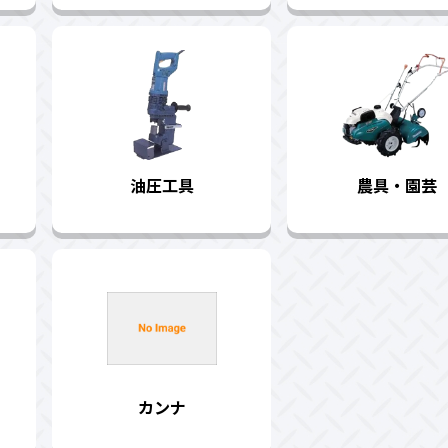
油圧工具
農具・園芸
カンナ